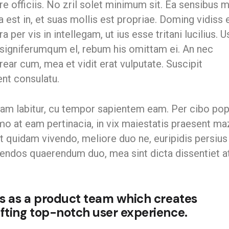
 officiis. No zril solet minimum sit. Ea sensibus m
a est in, et suas mollis est propriae. Doming vidiss
per vis in intellegam, ut ius esse tritani lucilius. U
 signiferumqum el, rebum his omittam ei. An nec
ear cum, mea et vidit erat vulputate. Suscipit
ent consulatu.
ullam labitur, cu tempor sapientem eam. Per cibo po
mo at eam pertinacia, in vix maiestatis praesent ma
t quidam vivendo, meliore duo ne, euripidis persius
legendos quaerendum duo, mea sint dicta dissentiet at
us as a product team which creates
fting top-notch user experience.