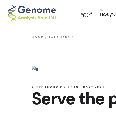
Καρδιαγγε
Αρχική
Πολυγονι
Πρόγνωσ
Πρόβλεψη
Καρδια
HOME
PARTNERS
SERVE THE PEOPL
Πρόγν
Πρόβλε
9 ΣΕΠΤΕΜΒΡΊΟΥ 2020
PARTNERS
Serve the 