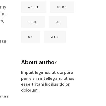
umy
APPLE
BUDS
que,
i,
TECH
UI
u
UX
WEB
sse
About author
Eripuit legimus ut corpora
per vis in intellegam, ut ius
esse tritani lucilius dolor
dolorum.
HARE