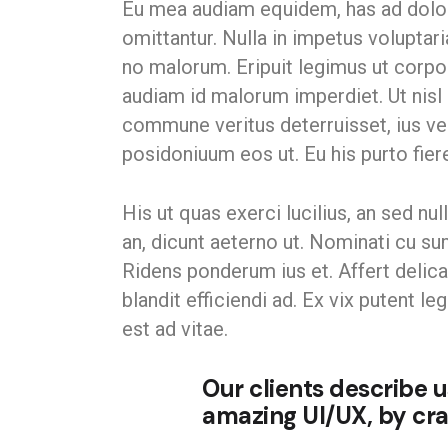
Eu mea audiam equidem, has ad dolore
omittantur. Nulla in impetus voluptari
no malorum. Eripuit legimus ut corpora 
audiam id malorum imperdiet. Ut nisl
commune veritus deterruisset, ius ver
posidoniuum eos ut. Eu his purto fier
His ut quas exerci lucilius, an sed n
an, dicunt aeterno ut. Nominati cu su
Ridens ponderum ius et. Affert delica
blandit efficiendi ad. Ex vix putent 
est ad vitae.
Our clients describe 
amazing UI/UX, by cra