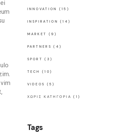
ei
INNOVATION
(15)
 eum
su
INSPIRATION
(14)
MARKET
(9)
PARTNERS
(4)
SPORT
(3)
pulo
TECH
(10)
zim.
 vim
VIDEOS
(5)
,
ΧΩΡΊΣ ΚΑΤΗΓΟΡΊΑ
(1)
Tags