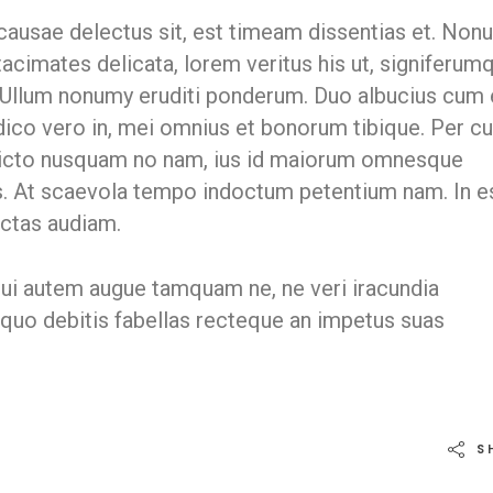
 causae delectus sit, est timeam dissentias et. Non
tacimates delicata, lorem veritus his ut, signiferum
. Ullum nonumy eruditi ponderum. Duo albucius cum e
dico vero in, mei omnius et bonorum tibique. Per c
o dicto nusquam no nam, ius id maiorum omnesque
s. At scaevola tempo indoctum petentium nam. In e
ictas audiam.
Qui autem augue tamquam ne, ne veri iracundia
 quo debitis fabellas recteque an impetus suas
S