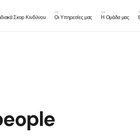
ιακός Κίνδυνος
διακά Σκορ Κινδύνου
Οι Υπηρεσίες μας
Η Ομάδα μας
η Βάρους
 Αναστήματος
γγειακός Κίνδυνος
E
ωση Βάρους
ψη Αναστήματος
people