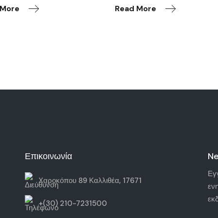
 More
Read More
Επικοινωνία
Ne
Εγ
Χαροκόπου 89 Καλλιθέα, 17671
εν
εκ
+(30) 210-7231500