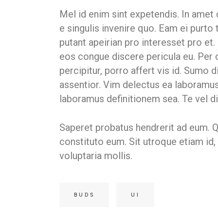
Mel id enim sint expetendis. In amet
e singulis invenire quo. Eam ei purto 
putant apeirian pro interesset pro et
eos congue discere pericula eu. Per 
percipitur, porro affert vis id. Sum
assentior. Vim delectus ea laboramu
laboramus definitionem sea. Te vel d
Saperet probatus hendrerit ad eum. 
constituto eum. Sit utroque etiam id,
voluptaria mollis.
BUDS
UI