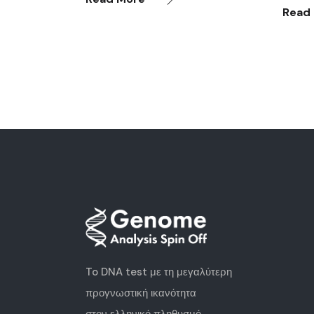
Read
To DNA test με τη μεγαλύτερη
προγνωστική ικανότητα