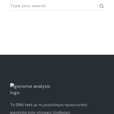
Search
for:
To DNA test με τη μεγαλύτερη
προγνωστική
ικανότητα
στον ελληνικό πληθυσμό.