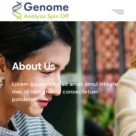
About Us
Lorem ipsum dolor sit amet simul integre
mei,
id nibh graeco consectetuer
ponderum.