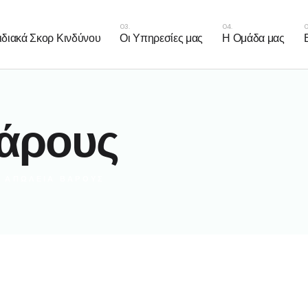
ιακός Κίνδυνος
διακά Σκορ Κινδύνου
Οι Υπηρεσίες μας
Η Ομάδα μας
η Βάρους
 Αναστήματος
γγειακός Κίνδυνος
άρους
ωση Βάρους
ψη Αναστήματος
ΑΠΏΛΕΙΑ ΒΆΡΟΥΣ